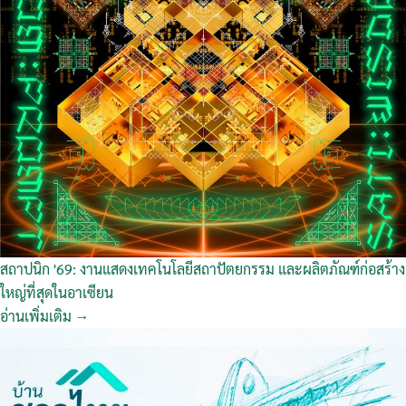
สถาปนิก '69: งานแสดงเทคโนโลยีสถาปัตยกรรม และผลิตภัณฑ์ก่อสร้าง
ใหญ่ที่สุดในอาเซียน
อ่านเพิ่มเติม →