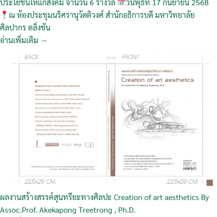
ประโยชน์ให้แก่สังคม จำนวน 6 รางวัล
วันพุธที่ 17 กันยายน 2568
ณ ห้องประชุมนริศรานุวัดติวงศ์ สำนักอธิการบดี มหาวิทยาลัย
ศิลปากร ตลิ่งชัน
อ่านเพิ่มเติม →
ผลงานสร้างสรรค์สุนทรียะทางศิลปะ Creation of art aesthetics By
Assoc.Prof. Akekapong Treetrong , Ph.D.